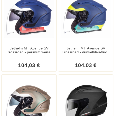
Jethelm MT Avenue SV
Jethelm MT Avenue SV
Crossroad - perlmutt weiss-
Crossroad - dunkelblau-fluor-
blau-rot
gelbgrün
104,03 €
104,03 €