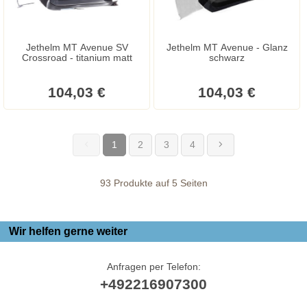
Jethelm MT Avenue SV
Jethelm MT Avenue - Glanz
Crossroad - titanium matt
schwarz
104,03 €
104,03 €
1
2
3
4
(current)
93 Produkte auf 5 Seiten
Wir helfen gerne weiter
Anfragen per Telefon:
+492216907300