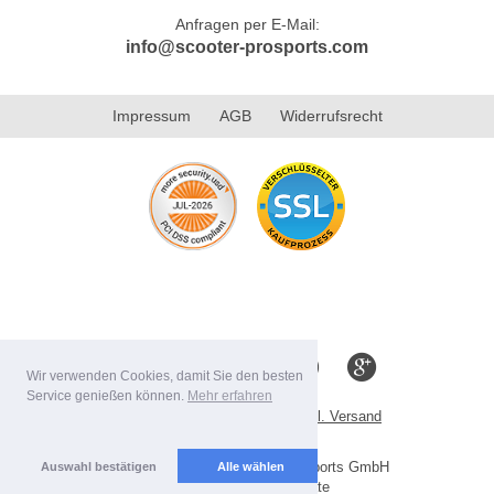
Anfragen per E-Mail:
info@scooter-prosports.com
Impressum
AGB
Widerrufsrecht
Wir verwenden Cookies, damit Sie den besten
Service genießen können.
Mehr erfahren
Alle Preise inkl. MwSt. evtl. zzgl. Versand
Lieferbedingungen
Copyright 2026 by Scooter-ProSports GmbH
Auswahl bestätigen
Alle wählen
Mobile Shop by Shopgate