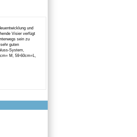
 Neuentwicklung und
hende Visier verfügt
unterwegs sein zu
 sehr guten
chluss-System,
58cm= M, 59-60cm=L,