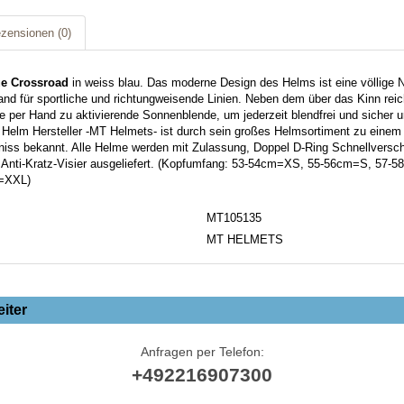
zensionen
(0)
e Crossroad
in weiss blau. Das moderne Design des Helms ist eine völlige
Hand für sportliche und richtungweisende Linien. Neben dem über das Kinn reic
e per Hand zu aktivierende Sonnenblende, um jederzeit blendfrei und sicher 
Helm Hersteller -MT Helmets- ist durch sein großes Helmsortiment zu einem
tniss bekannt. Alle Helme werden mit Zulassung, Doppel D-Ring Schnellvers
 Anti-Kratz-Visier ausgeliefert. (Kopfumfang: 53-54cm=XS, 55-56cm=S, 57-
=XXL)
MT105135
MT HELMETS
iter
Anfragen per Telefon:
+492216907300