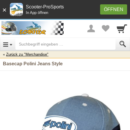
Scooter-ProSports
×
ÖFFNEN
In App öffnen
Zurück zu "Merchandise"
Basecap Polini Jeans Style