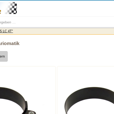
5 LC 4T"
ariomatik
tern