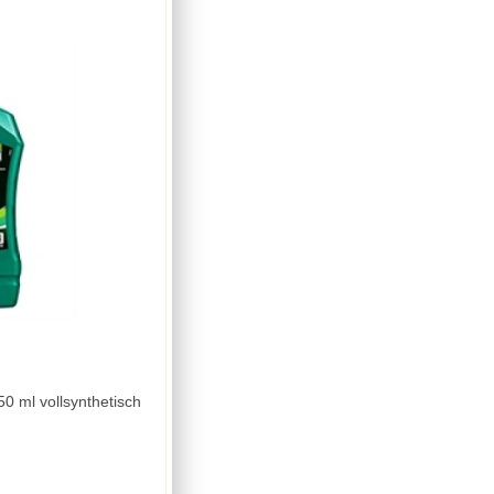
Bremsflüssigkeit Eurol DOT 4 250 ml vollsynthetisch