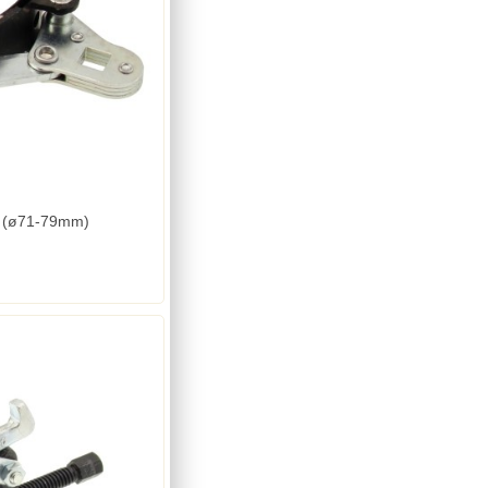
ti (ø71-79mm)