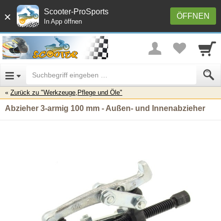
Scooter-ProSports
×
ÖFFNEN
In App öffnen
Zurück zu "Werkzeuge,Pflege und Öle"
Abzieher 3-armig 100 mm - Außen- und Innenabzieher