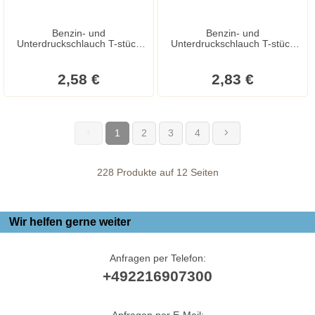
Benzin- und
Benzin- und
Unterdruckschlauch T-stück
Unterdruckschlauch T-stück
6mm
4mm
2,58 €
2,83 €
1
2
3
4
(current)
228 Produkte auf 12 Seiten
Wir helfen gerne weiter
Anfragen per Telefon:
+492216907300
Anfragen per E-Mail: