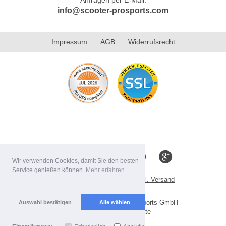
info@scooter-prosports.com
Impressum
AGB
Widerrufsrecht
Wir verwenden Cookies, damit Sie den besten
Service genießen können.
Mehr erfahren
Alle Preise inkl. MwSt. evtl. zzgl. Versand
Lieferbedingungen
Copyright 2026 by Scooter-ProSports GmbH
Auswahl bestätigen
Alle wählen
Mobile Shop by Shopgate