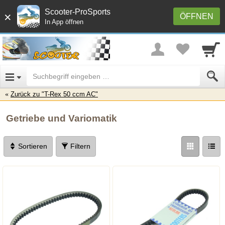
Scooter-ProSports
×
ÖFFNEN
In App öffnen
Zurück zu "T-Rex 50 ccm AC"
Getriebe und Variomatik
Sortieren
Filtern