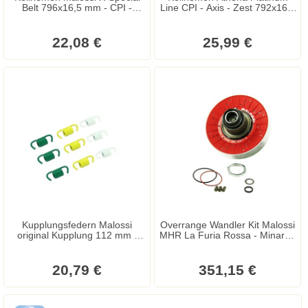
Belt 796x16,5 mm - CPI -
Line CPI - Axis - Zest 792x16,5
Keeway - Generic - Explorer -
mm
Sachs - Axis - Breeze - Zest
22,08 €
25,99 €
Kupplungsfedern Malossi
Overrange Wandler Kit Malossi
original Kupplung 112 mm -
MHR La Furia Rossa - Minarelli
Aprilia - Benelli - Malaguti -
Motor - Aerox - Nitro - Ovetto -
MBK - Yamaha
Jog - Mach G - F12 - F15 - SR
50 - Booster - Stunt - Sli
20,79 €
351,15 €