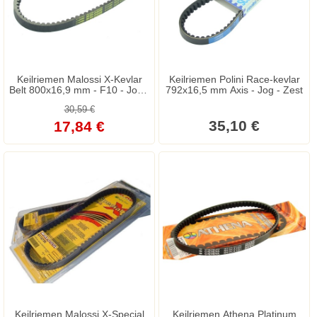
Keilriemen Malossi X-Kevlar
Keilriemen Polini Race-kevlar
Belt 800x16,9 mm - F10 - Jog -
792x16,5 mm Axis - Jog - Zest
Axis - Breeze - CPI
30,59 €
35,10 €
17,84 €
Keilriemen Malossi X-Special
Keilriemen Athena Platinum