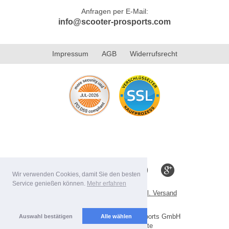
Anfragen per E-Mail:
info@scooter-prosports.com
Impressum
AGB
Widerrufsrecht
Wir verwenden Cookies, damit Sie den besten
Service genießen können.
Mehr erfahren
Alle Preise inkl. MwSt. evtl. zzgl. Versand
Lieferbedingungen
Copyright 2026 by Scooter-ProSports GmbH
Auswahl bestätigen
Alle wählen
Mobile Shop by Shopgate