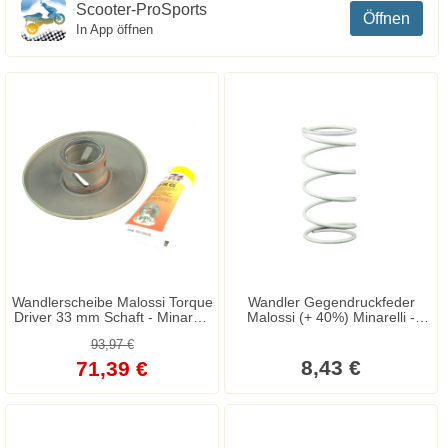
Scooter-ProSports
Öffnen
In App öffnen
Wandlerscheibe Malossi Torque
Wandler Gegendruckfeder
Driver 33 mm Schaft - Minarelli
Malossi (+ 40%) Minarelli -
Motor - Aerox - Nitro - Booster -
Aprilia - Suzuki
93,97 €
Mach G - Ovetto - CPI -
Keeway - Generic - Explorer
8,43 €
71,39 €