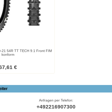
H 9.1 Front FIM
konform
67,61 €
iter
Anfragen per Telefon:
+492216907300