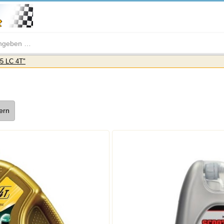
5 LC 4T"
tern