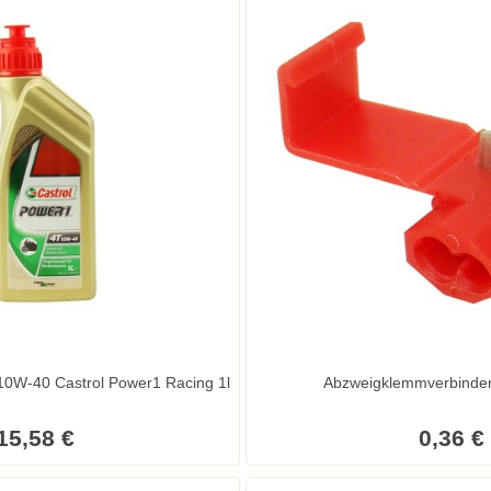
l 10W-40 Castrol Power1 Racing 1l
Abzweigklemmverbinder
15,58 €
0,36 €