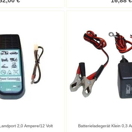
52,00 €
16,88 €
 Landport 2,0 Ampere/12 Volt
Batterielad