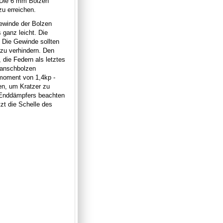
 Die 6 mm Bolzen
zu erreichen.
ewinde der Bolzen
ganz leicht. Die
 Die Gewinde sollten
zu verhindern. Den
 die Federn als letztes
Flanschbolzen
hmoment von 1,4kp -
en, um Kratzer zu
 Enddämpfers beachten
t die Schelle des