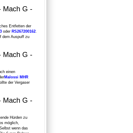
 - Mach G -
ches Entfetten der
3
oder
RS267200162
.
uf dem Auspuff zu
 - Mach G -
uch einen
der
Malossi MHR
ollte der Vergaser
 - Mach G -
retende Hürden zu
os möglich,
 Selbst wenn das