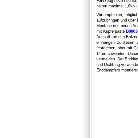
Fahrzeug noch neu ist
halten maximal 1,6kp -
Wir empfehlen, möglic
aufzubringen und über 
Montage des neuen Ausp
mit Kupferpaste
B8803
Auspuff mit den Bolzen
einhängen, zu diesem 
festdrehen, aber mit G
14nm anwenden. Danach
vermeiden. Der Enddäm
und Dichtung verwende
Enddämpfers montiere