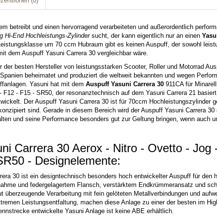
zensionen
(0)
em betreibt und einen hervorragend verarbeiteten und außerordentlich perfor
g Hi-End Hochleistungs-Zylinder
sucht, der kann eigentlich nur an einen
Yasu
Leistungsklasse um 70 ccm Hubraum gibt es keinen Auspuff, der sowohl leistun
it dem Auspuff Yasuni Carrera 30 vergleichbar wäre.
er der besten Hersteller von leistungsstarken Scooter, Roller und Motorrad Ausp
 Spanien beheimatet und produziert die weltweit bekannten und wegen Perfo
ffanlagen. Yasuni hat mit dem
Auspuff Yasuni Carrera 30
911CA für Minarelli
- F12 - F15 - SR50, der resonanztechnisch auf dem Yasuni Carrera 21 basiert
wickelt. Der Auspuff Yasuni Carrera 30 ist für 70ccm Hochleistungszylinder g
onzipiert sind. Gerade in diesem Bereich wird der Auspuff Yasuni Carrera 30 
falten und seine Performance besonders gut zur Geltung bringen, wenn auch u
ni Carrera 30 Aerox - Nitro - Ovetto - Jog
 SR50 - Designelemente:
rera 30 ist ein designtechnisch besonders hoch entwickelter Auspuff für den 
nahme und federgelagertem Flansch, verstärktem Endkrümmeransatz und s
t überzeugende Verarbeitung mit fein gelöteten Metallverbindungen und aufwe
xtremen Leistungsentfaltung, machen diese Anlage zu einer der besten im Hi
Rennstrecke entwickelte
Yasuni
Anlage ist keine ABE erhältlich.