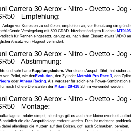
ni Carrera 30 Aerox - Nitro - Ovetto - Jog
 SR50 - Empfehlung:
- Anlage vor Korrosion zu schützen, empfehlen wir, vor Benutzung ein gründli
nschließende Versiegelung mit 800-GRAD- hitzebeständigem Klarlack
MT0403
poradisch für Rennen eingesetzt, genügt es, nach dem Einsatz etwas WD40 a
eglicher Ansatz von Flugrost verhindert.
ni Carrera 30 Aerox - Nitro - Ovetto - Jog
 SR50 - Abstimmung:
chte und sehr harte
Kupplungsfedern.
Wer diesen Auspuff fährt, hat sicher a
r von Polini, wie den
Evolution
, den Zylinder
Metrakit Pro Race 3
, den Zylin
Negra
oder
Athena Racing
. Als Vergaser für solch eine Power-Kombination s
ür noch höhere Drehzahlen der
Mikuni 28-418
28mm verwendet werden.
ni Carrera 30 Aerox - Nitro - Ovetto - Jog
 SR50 - Montage:
ffanlage ist relativ simpel, allerdings gilt es auch hier kleine eventuell auft
 natürlich die alte Auspuffanlage entfernt werden. Dies ist meistens probleml
 dabei allerdings die Muttern auf den Bolzen, ggf. auch Schrauben, bereiten.