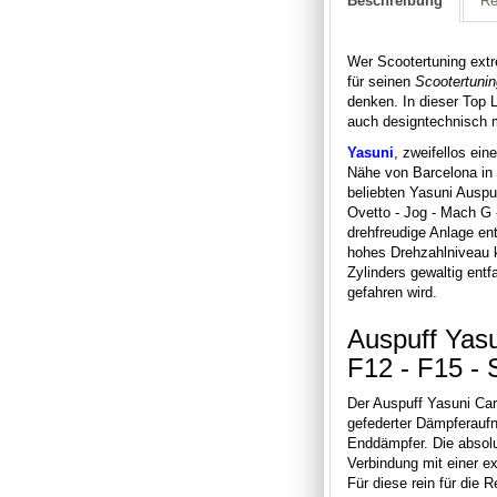
Beschreibung
Re
Wer Scootertuning extr
für seinen
Scootertunin
denken. In dieser Top 
auch designtechnisch m
Yasuni
, zweifellos ein
Nähe von Barcelona in
beliebten Yasuni Auspu
Ovetto - Jog - Mach G 
drehfreudige Anlage ent
hohes Drehzahlniveau k
Zylinders gewaltig ent
gefahren wird.
Auspuff Yasu
F12 - F15 -
Der Auspuff Yasuni Car
gefederter Dämpferauf
Enddämpfer. Die absolu
Verbindung mit einer e
Für diese rein für die 