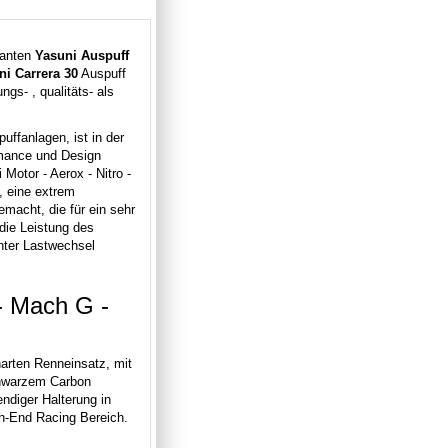
manten
Yasuni Auspuff
ni Carrera 30
Auspuff
gs- , qualitäts- als
uffanlagen, ist in der
rmance und Design
 Motor - Aerox - Nitro -
, eine extrem
emacht, die für ein sehr
die Leistung des
nter Lastwechsel
 - Mach G -
harten Renneinsatz, mit
chwarzem Carbon
ndiger Halterung in
gh-End Racing Bereich.