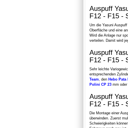
Auspuff Yasu
F12 - F15 -
Um die Yasuni Auspuff 
Oberfläche und eine a
Wird die Anlage nur s
verteilen. Damit wird j
Auspuff Yasu
F12 - F15 -
Sehr leichte Variogewi
entsprechenden Zylinde
Team
, den
Hebo Pata 
Polini CP 23
mm oder f
Auspuff Yasu
F12 - F15 -
Die Montage einer Auspu
überwinden. Zuerst muß
Schwierigkeiten können