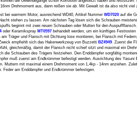
, können die Gewindegänge schon Korrosion angesetzt haben und festsitzen.
 16nm Drehmoment aus, dann reißen sie ab. Mit Gewalt ist da also nicht viel 
hst bei warmem Motor, ausreichend WD40, Artikel Nummer
WD7020
auf die G
Nacht stehen zu lassen. Am nächsten Tag lösen sich die Schrauben meistens 
uffs beginnt mit zwei neuen Schrauben oder Mutten für den Auspuffflansch.
4
oder Keramikspray
MT0597
behandelt werden, um ein künftiges Festrosten 
 am Träger und Flansch mit Dichtung lose montieren, bei Flansch mit Federn,
Zweck empfiehlt sich das Hakenwerkzeug von Buzzetti
BZ4949
. Zuerst die 
efühl, gleichmäßig, damit der Flansch nicht schief sitzt und maximal ein Dre
 die Schrauben des Trägers festziehen. Den Enddämpfer sorgfältig montier
pfer muß zuerst am Endkrümmer befestigt werden. Ausrichtung des Yasuni
n. Muttern mit maximal einem Drehmoment von 1,4kp - 14nm anziehen. Zuletz
n. Feder am Enddämpfer und Endkrümmer befestigen.