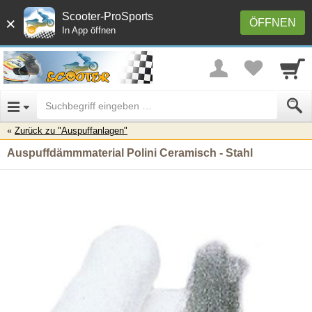
Scooter-ProSports
×
ÖFFNEN
In App öffnen
Zurück zu "Auspuffanlagen"
Auspuffdämmmaterial Polini Ceramisch - Stahl