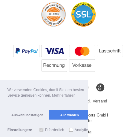
Wir verwenden Cookies, damit Sie den besten
Service genießen können.
Mehr erfahren
*
Alle Preise inkl. MwSt. evtl. zzgl. Versand
Lieferbedingungen
Copyright 2026 by Scooter-ProSports GmbH
Auswahl bestätigen
Alle wählen
Mobile Shop by Shopgate
Einstellungen:
Erforderlich
Analytics
Zur klassischen Webseite