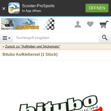
Scooter-ProSports
×
ÖFFNEN
In App öffnen
Zurück zu "Aufkleber und Stickersets"
Bitubo Aufkleberset (1 Stück)