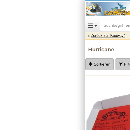
Zurück zu "Keeway"
Hurricane
Sortieren
Fil