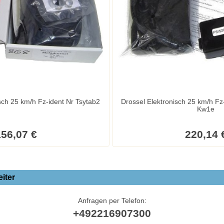
Drosselsatz Mechanisch 25 km/h Fz-ident Nr Tsytab2
Drossel Elektronisch 25 km/h Fz-typ: Tab2 - Motortyp:
Kw1e
56,07 €
220,14 
iter
Anfragen per Telefon:
+492216907300