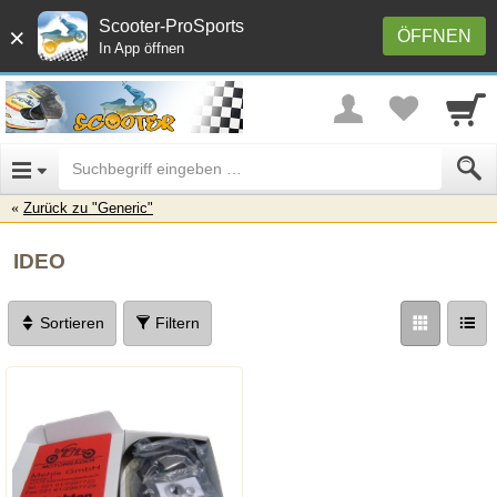
Scooter-ProSports
×
ÖFFNEN
In App öffnen
Zurück zu "Generic"
IDEO
Sortieren
Filtern