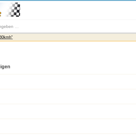
/80kmh"
eigen