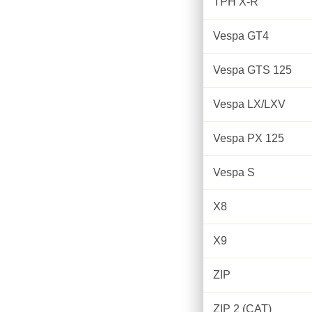
TPH X-R
Vespa GT4
Vespa GTS 125
Vespa LX/LXV
Vespa PX 125
Vespa S
X8
X9
ZIP
ZIP 2 (CAT)