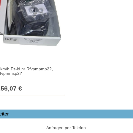
 km/h Fz-id.nr Rfvpmpmp2?,
fvpmmsp2?
56,07 €
iter
Anfragen per Telefon: