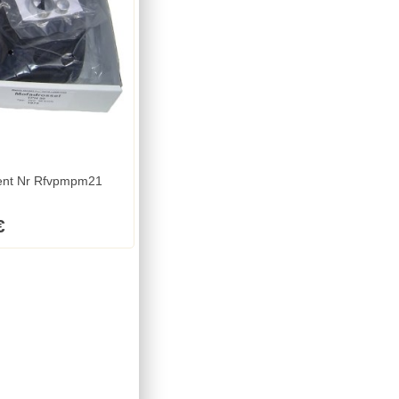
ch. 25 km/h Fz-ident Nr Rfvpmpm21
€