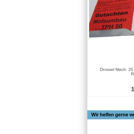
Drossel Mech. 25
R
1
Wir helfen gerne we