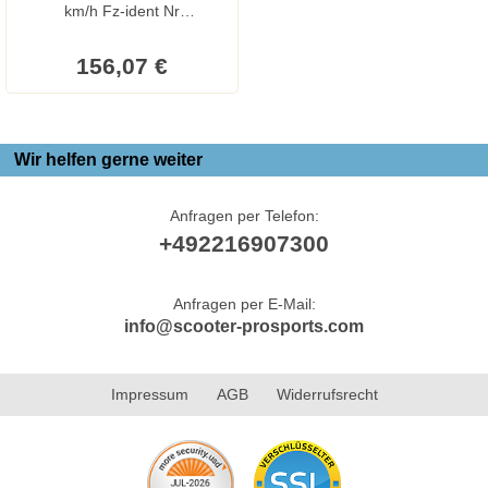
km/h Fz-ident Nr
Dss05a,dst05a,dtb05a
156,07 €
Wir helfen gerne weiter
Anfragen per Telefon:
+492216907300
Anfragen per E-Mail:
info@scooter-prosports.com
Impressum
AGB
Widerrufsrecht