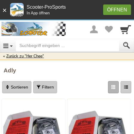
Scooter-ProSports
×
ÖFFNEN
In App öffnen
Zurück zu "Her Chee"
Adly
Sortieren
Filtern