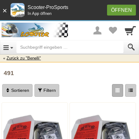
Scooter-ProSports
×
ÖFFNEN
In App öffnen
Zurück zu "Benelli"
491
Sortieren
Filtern