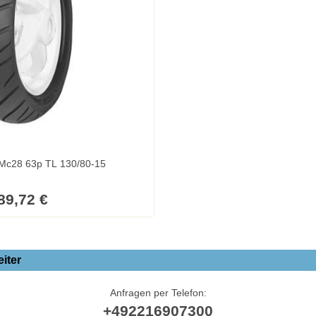
Mitas (Sava) Mc28 63p TL 130/80-15
89,72 €
iter
Anfragen per Telefon:
+492216907300