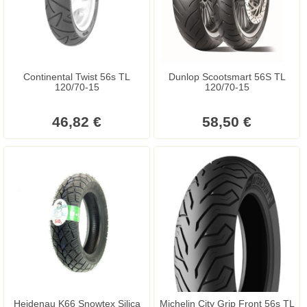
Continental Twist 56s TL
Dunlop Scootsmart 56S TL
120/70-15
120/70-15
46,82 €
58,50 €
Heidenau K66 Snowtex Silica
Michelin City Grip Front 56s TL