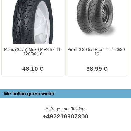
Mitas (Sava) Mc20 M+S 57l TL
Pirelli Sl90 57l Front TL 120/90-
120/90-10
10
48,10 €
38,99 €
Wir helfen gerne weiter
Anfragen per Telefon:
+492216907300