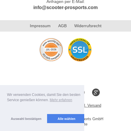
Anfragen per E-Mail:
info@scooter-prosports.com
Impressum
AGB
Widerrufsrecht
Wir verwenden Cookies, damit Sie den besten
Service genießen können.
Mehr erfahren
Alle Preise inkl. MwSt. evtl. zzgl. Versand
Lieferbedingungen
Copyright 2026 by Scooter-ProSports GmbH
Auswahl bestätigen
Alle wählen
Mobile Shop by Shopgate