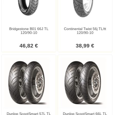
Bridgestone B01 66J TL
Continental Twist 56j TL/tt
120/90-10
120/90-10
46,82 €
38,99 €
Dunlop ScootSmart 57L TL
Dunlop ScootSmart 66L TL