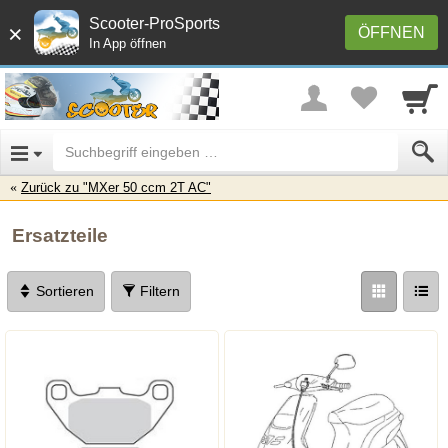
Scooter-ProSports
×
ÖFFNEN
In App öffnen
Zurück zu "MXer 50 ccm 2T AC"
Ersatzteile
Sortieren
Filtern