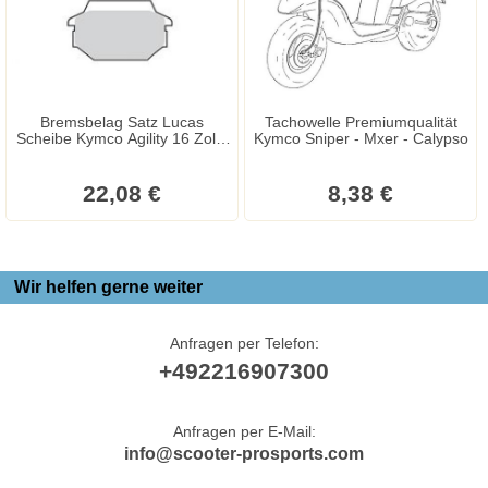
Bremsbelag Satz Lucas
Tachowelle Premiumqualität
Scheibe Kymco Agility 16 Zoll -
Kymco Sniper - Mxer - Calypso
Dj - People - Leike - Super 8 -
Sym Joyride
22,08 €
8,38 €
Wir helfen gerne weiter
Anfragen per Telefon:
+492216907300
Anfragen per E-Mail:
info@scooter-prosports.com