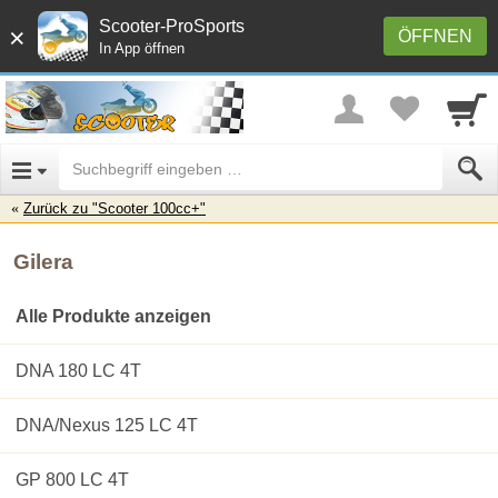
Scooter-ProSports
×
ÖFFNEN
In App öffnen
Zurück zu "Scooter 100cc+"
Gilera
Alle Produkte anzeigen
DNA 180 LC 4T
DNA/Nexus 125 LC 4T
GP 800 LC 4T