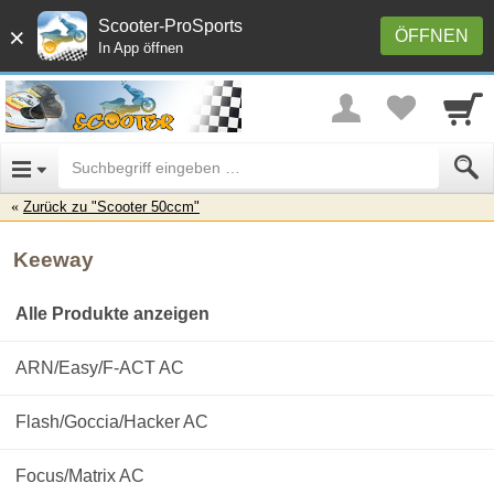
Scooter-ProSports
×
ÖFFNEN
In App öffnen
Zurück zu "Scooter 50ccm"
Keeway
Alle Produkte anzeigen
ARN/Easy/F-ACT AC
Flash/Goccia/Hacker AC
Focus/Matrix AC