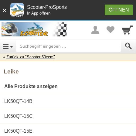
Scooter-ProSports
×
ÖFFNEN
In App öffnen
Zurück zu "Scooter 50ccm"
Leike
Alle Produkte anzeigen
LK50QT-14B
LK50QT-15C
LK50QT-15E