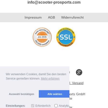
info@scooter-prosports.com
Impressum
AGB
Widerrufsrecht
Wir verwenden Cookies, damit Sie den besten
Service genießen können.
Mehr erfahren
Alle Preise inkl. MwSt. evtl. zzgl. Versand
Lieferbedingungen
Copyright 2026 by Scooter-ProSports GmbH
Auswahl bestätigen
Alle wählen
Mobile Shop by Shopgate
Einstellungen:
Erforderlich
Analytics
Zur klassischen Webseite