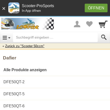
Scooter-ProSports
×
ÖFFNEN
In App öffnen
Zurück zu "Scooter 50ccm"
Dafier
Alle Produkte anzeigen
DFE50QT-2
DFE50QT-5
DFE50QT-6