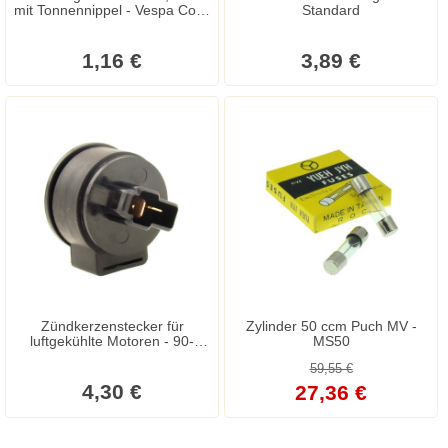
mit Tonnennippel - Vespa Cosa
Standard
- PX - PK - PKS - PK XL
1,16 €
3,89 €
Zündkerzenstecker für
Zylinder 50 ccm Puch MV -
luftgekühlte Motoren - 90-
MS50
GRAD- - Metallausführung
59,55 €
4,30 €
27,36 €