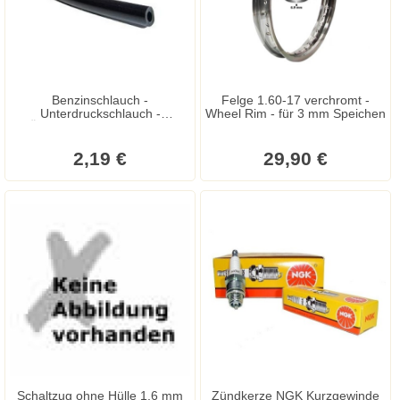
Benzinschlauch -
Felge 1.60-17 verchromt -
Unterdruckschlauch -
Wheel Rim - für 3 mm Speichen
Ölschlauch 5 mm Gummi
gewebeverstärkt 50 cm RSM
Technologie DIN 73379 cm
2,19 €
29,90 €
Schaltzug ohne Hülle 1,6 mm
Zündkerze NGK Kurzgewinde