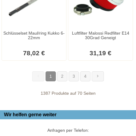
Schlüsselset Maul/ring Kukko 6-
Luftfilter Malossi Redfilter E14
22mm
30Grad Geneigt
78,02 €
31,19 €
1
2
3
4
(current)
1387 Produkte auf 70 Seiten
Wir helfen gerne weiter
Anfragen per Telefon: