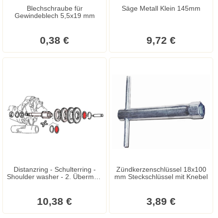
Blechschraube für
Säge Metall Klein 145mm
Gewindeblech 5,5x19 mm
0,38 €
9,72 €
Distanzring - Schulterring -
Zündkerzenschlüssel 18x100
Shoulder washer - 2. Übermaß
mm Steckschlüssel mit Knebel
1,30 original Ape - Ape Mix -
Vespa Special - Cosa - ET3 -
HP - PK S - XL - Prim
10,38 €
3,89 €