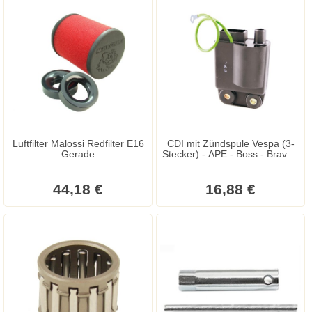
Luftfilter Malossi Redfilter E16
CDI mit Zündspule Vespa (3-
Gerade
Stecker) - APE - Boss - Bravo -
Ciao - Si - Vespa PK - PK XL
44,18 €
16,88 €