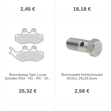
2,45 €
18,18 €
Bremsbelag Satz Lucas
Bremssattel Hohlschraube
Scheibe RS4 - RS - RX - SX -
M10x1,25x29,5mm
Scarabeo - Velvet - Beta RR -
CPI GTR - Senda R - Trigger -
Password - X-Power - XPS -
25,32 €
2,58 €
Geopolis