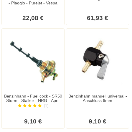
- Piaggio - Purejet - Vespa
22,08 €
61,93 €
Benzinhahn - Fuel cock - SR50
Benzinhahn manuell universal -
- Storm - Stalker - NRG - Aprilia
Anschluss 6mm
RS - Kymco K12 - Top Boy -
(1)
F12 - F15 - Speedfight - Ovetto
9,10 €
9,10 €