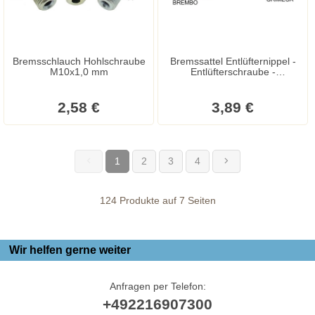
Bremsschlauch Hohlschraube
Bremssattel Entlüfternippel -
M10x1,0 mm
Entlüfterschraube -
Entlüfterventil
2,58 €
3,89 €
1
2
3
4
(current)
124 Produkte auf 7 Seiten
Wir helfen gerne weiter
Anfragen per Telefon:
+492216907300