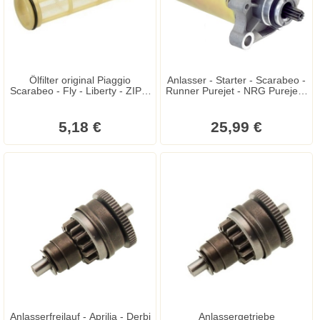
Ölfilter original Piaggio
Anlasser - Starter - Scarabeo -
Scarabeo - Fly - Liberty - ZIP II
Runner Purejet - NRG Purejet -
- Vespa LX - S 4T
Fly - Liberty - ZIP 4T - Atlantis -
Senda - RS50 - Vespa ET4 - LX
- LXV - Sprint - S
5,18 €
25,99 €
Anlasserfreilauf - Aprilia - Derbi
Anlassergetriebe