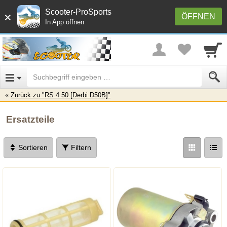
Scooter-ProSports
×
ÖFFNEN
In App öffnen
Zurück zu "RS 4 50 [Derbi D50B]"
Ersatzteile
Sortieren
Filtern