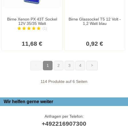
Birne Xenon PX 43T Sockel
Birne Glassockel T5 12 Volt -
12V 35/35 Watt
1,2 Watt blau
(1)
11,68 €
0,92 €
1
2
3
4
(current)
114 Produkte auf 6 Seiten
Wir helfen gerne weiter
Anfragen per Telefon:
+492216907300