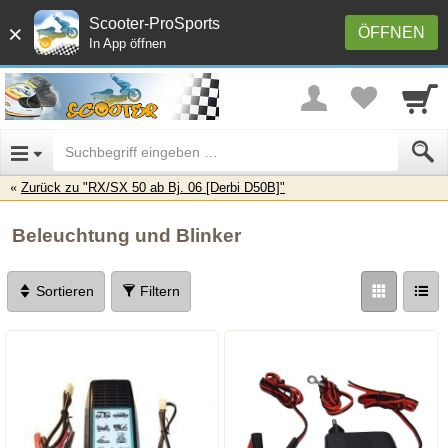
Scooter-ProSports
×
ÖFFNEN
In App öffnen
Zurück zu "RX/SX 50 ab Bj. 06 [Derbi D50B]"
Beleuchtung und Blinker
Sortieren
Filtern