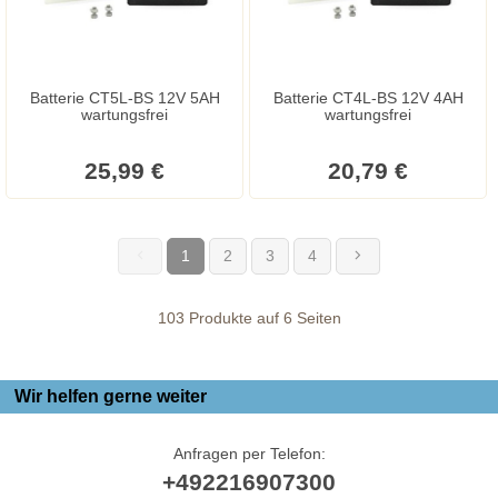
Batterie CT5L-BS 12V 5AH
Batterie CT4L-BS 12V 4AH
wartungsfrei
wartungsfrei
25,99 €
20,79 €
1
2
3
4
(current)
103 Produkte auf 6 Seiten
Wir helfen gerne weiter
Anfragen per Telefon:
+492216907300