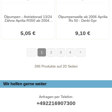
Ölpumpen - Antriebsrad 13/24
Ölpumpenwelle ab 2006 Aprilia
Zähne Aprilia RS50 ab 2004 -
Rs 50 - Derbi Gpr
RS4 - RX - SX - Derbi Senda R
- Senda SM - Gilera RCR -
SMT
5,05 €
9,10 €
1
2
3
4
(current)
396 Produkte auf 20 Seiten
Wir helfen gerne weiter
Anfragen per Telefon:
+492216907300