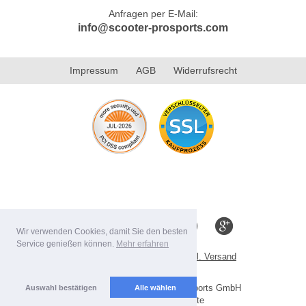
Anfragen per E-Mail:
info@scooter-prosports.com
Impressum
AGB
Widerrufsrecht
Wir verwenden Cookies, damit Sie den besten
Service genießen können.
Mehr erfahren
Alle Preise inkl. MwSt. evtl. zzgl. Versand
Lieferbedingungen
Copyright 2026 by Scooter-ProSports GmbH
Auswahl bestätigen
Alle wählen
Mobile Shop by Shopgate