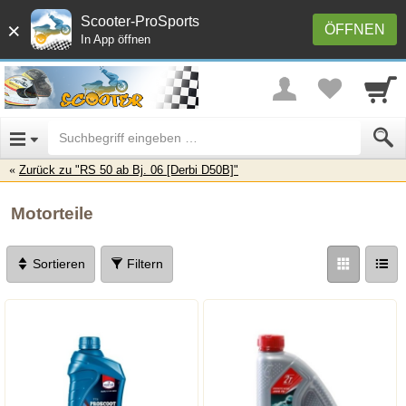
Scooter-ProSports
×
ÖFFNEN
In App öffnen
Zurück zu "RS 50 ab Bj. 06 [Derbi D50B]"
Motorteile
Sortieren
Filtern