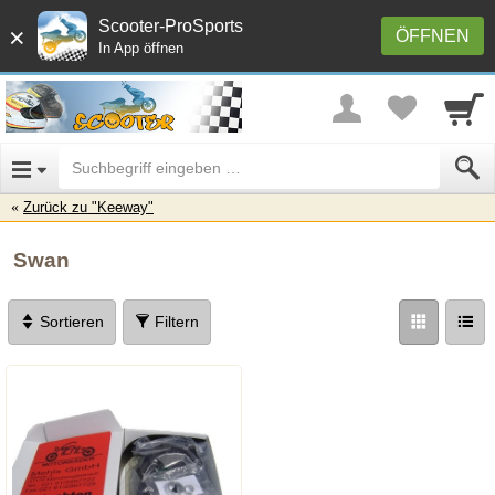
Scooter-ProSports
×
ÖFFNEN
In App öffnen
Zurück zu "Keeway"
Swan
Sortieren
Filtern