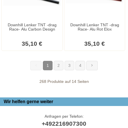
Downhill Lenker TNT -drag
Downhill Lenker TNT -drag
Race- Alu Carbon Design
Race- Alu Rot Elox
35,10 €
35,10 €
1
2
3
4
(current)
268 Produkte auf 14 Seiten
Wir helfen gerne weiter
Anfragen per Telefon:
+492216907300