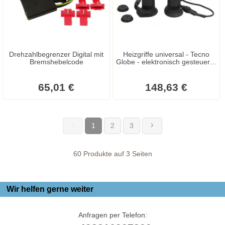
Drehzahlbegrenzer Digital mit
Heizgriffe universal - Tecno
Bremshebelcode
Globe - elektronisch gesteuert -
12 Volt
65,01 €
148,63 €
1
2
3
(current)
60 Produkte auf 3 Seiten
Wir helfen gerne weiter
Anfragen per Telefon: