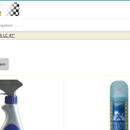
5 LC 4T"
tern