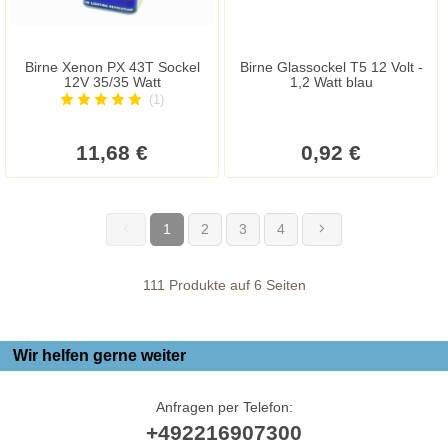
Birne Xenon PX 43T Sockel
Birne Glassockel T5 12 Volt -
12V 35/35 Watt
1,2 Watt blau
(1)
11,68 €
0,92 €
1
2
3
4
(current)
111 Produkte auf 6 Seiten
Wir helfen gerne weiter
Anfragen per Telefon:
+492216907300