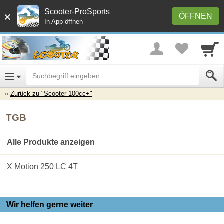
Scooter-ProSports
×
ÖFFNEN
In App öffnen
Zurück zu "Scooter 100cc+"
TGB
Alle Produkte anzeigen
X Motion 250 LC 4T
Wir helfen gerne weiter