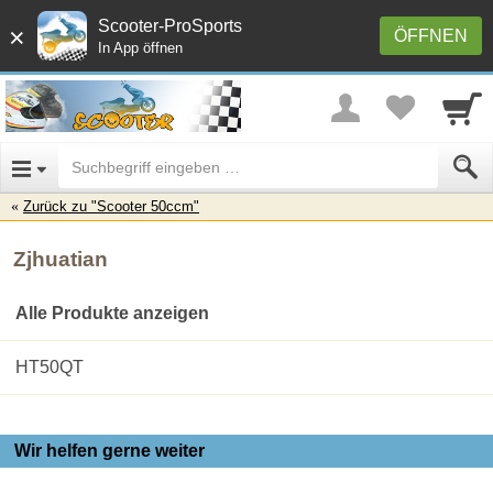
Scooter-ProSports
×
ÖFFNEN
In App öffnen
Zurück zu "Scooter 50ccm"
Zjhuatian
Alle Produkte anzeigen
HT50QT
Wir helfen gerne weiter