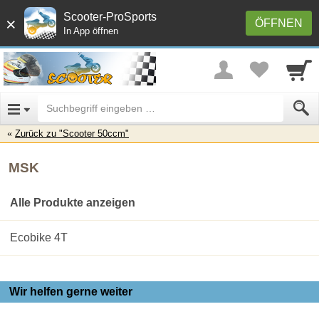
Scooter-ProSports
×
ÖFFNEN
In App öffnen
Zurück zu "Scooter 50ccm"
MSK
Alle Produkte anzeigen
Ecobike 4T
Wir helfen gerne weiter