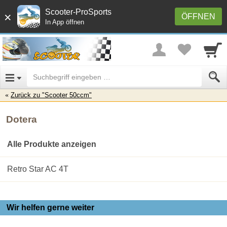
Scooter-ProSports
×
ÖFFNEN
In App öffnen
Zurück zu "Scooter 50ccm"
Dotera
Alle Produkte anzeigen
Retro Star AC 4T
Wir helfen gerne weiter