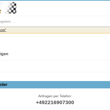
ccm"
eigen
iter
Anfragen per Telefon:
+492216907300